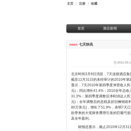
主页
|
注册
|
收藏
首页
酒店新闻
七天快讯
热
七天快讯
news
行业动态
华
华
华
2011-03-1
华
北京时间3月9日消息，7天连锁酒店集团
截至12月31日的未经审计的2010年
显示，7天2010年第四季度净营收人民币
元)，同比增长41.4%；2010全年总
31.3%；第四季度调整后净利润达人民币
元)；全年调整后的息税及折旧摊销前利润
80万美元)，增长了51.9%，表明7天
款带来的大笔财务费用引发的巨额亏损
及全年盈利。
财报还显示，截止2010年12月31日