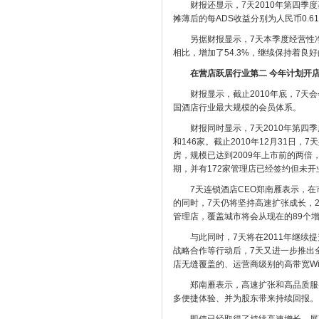
财报还显示，7天2010年第四季度基本
摊薄后的每ADS收益分别为人民币0.61元(
另据财报显示，7天本季度经营性净现金为
相比，增加了54.3%，继续保持着良
在营店跃居行业第二 今年计划开店
财报显示，截止2010年底，7天会会
国酒店行业最大规模的会员体系。
财报同时显示，7天2010年第四季
和146家。截止2010年12月31日，
房，规模已达到2009年上市前的两倍
期，并有172家管理店已经签约但未开
7天连锁酒店CEO郑南雁表示，在
的同时，7天仍将坚持高速扩张成长，20
管理店，覆盖城市将会从现在的89个增
与此同时，7天将在2011年继续提
战略合作等行动后，7天又进一步推出
店无缝覆盖的、运营商级别的高带宽Wi
郑南雁表示，高速扩张和高品质服务
多便捷体验、并为股东带来持续回报。