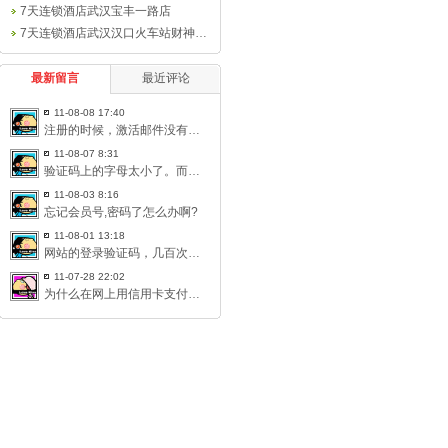
7天连锁酒店武汉宝丰一路店
7天连锁酒店武汉汉口火车站财神广场店（原
最新留言
最近评论
11-08-08 17:40
注册的时候，激活邮件没有收到，激活不了。想重新注册，但是身份
11-08-07 8:31
验证码上的字母太小了。而且模糊不清。眼睛不好的人根本看不见。
11-08-03 8:16
忘记会员号,密码了怎么办啊?
11-08-01 13:18
网站的登录验证码，几百次都是错误，不让登录了就明说嘛！搞这个
11-07-28 22:02
为什么在网上用信用卡支付不用输密码？ 只要卡号、有效期及信